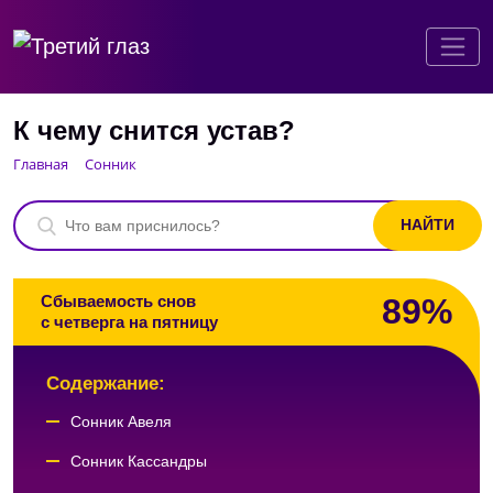
К чему снится устав?
Главная
Сонник
89%
Сбываемость снов
с четверга на пятницу
Содержание:
Сонник Авеля
Сонник Кассандры