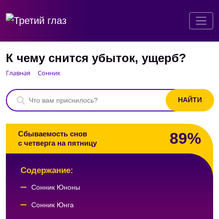
К чему снится убыток, ущерб?
Главная
Сонник
89%
Сбываемость снов
с четверга на пятницу
Содержание:
Сонник Юноны
Сонник Юнга