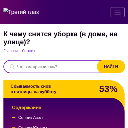
К чему снится уборка (в доме, на
улице)?
Главная
Сонник
53%
Сбываемость снов
с пятницы на субботу
Содержание:
Сонник Авеля
Сонник Юноны