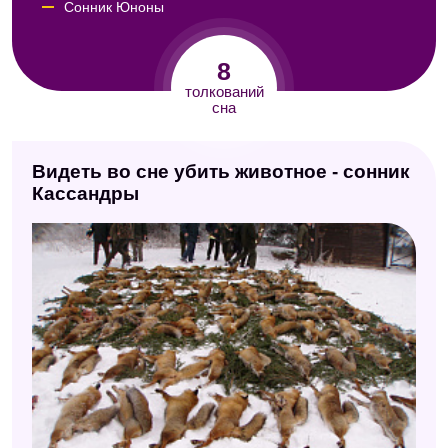
Сонник Юноны
Сонник Юнга
8
Сонник целительницы Федоровской
толкований
сна
Итальянский сонник А. Роберти
Психоаналитический сонник
Видеть во сне убить животное - сонник
Сонник Странника
Кассандры