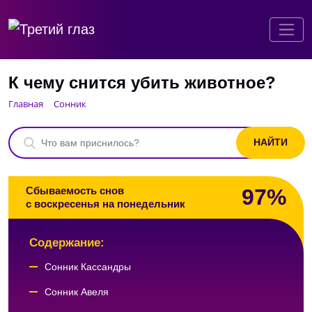
К чему снится убить животное?
Главная
Сонник
97%
Сбываемость снов
с воскресенья на понедельник
Содержание:
Сонник Кассандры
Сонник Авеля