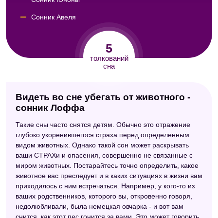
Сонник Авеля
Сонник Кассандры
5
Сонник Юнга
толкований
сна
Видеть во сне убегать от животного -
сонник Лоффа
Такие сны часто снятся детям. Обычно это отражение
глубоко укоренившегося страха перед определенным
видом животных. Однако такой сон может раскрывать
ваши СТРАХи и опасения, совершенно не связанные с
миром животных. Постарайтесь точно определить, какое
животное вас преследует и в каких ситуациях в жизни вам
приходилось с ним встречаться. Например, у кого-то из
ваших родственников, которого вы, откровенно говоря,
недолюбливали, была немецкая овчарка - и вот вам
снится, как этот пес гонится за вами. Это может говорить