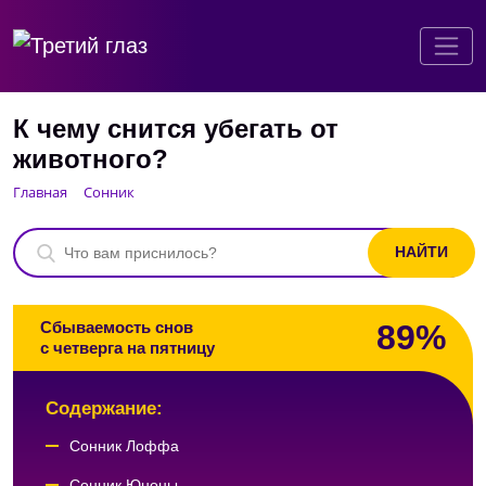
К чему снится убегать от
животного?
Главная
Сонник
89%
Сбываемость снов
с четверга на пятницу
Содержание:
Сонник Лоффа
Сонник Юноны