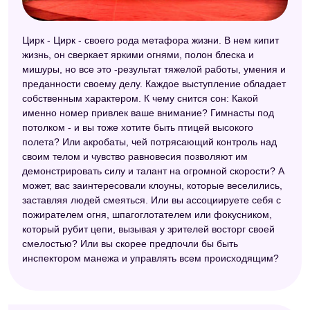
Эзотерический сонник
Цирк - Цирк - своего рода метафора жизни. В нем кипит
Сонник Симеона Прозорова
жизнь, он сверкает яркими огнями, полон блеска и
Американский сонник Дениз Линн
мишуры, но все это -результат тяжелой работы, умения и
преданности своему делу. Каждое выступление обладает
Самоучитель по толкованию снов
собственным характером. К чему снится сон: Какой
именно номер привлек ваше внимание? Гимнасты под
Сонник идиом
потолком - и вы тоже хотите быть птицей высокого
полета? Или акробаты, чей потрясающий контроль над
Сонник ХХ века
своим телом и чувство равновесия позволяют им
Сонник XXI века
демонстрировать силу и талант на огромной скорости? А
может, вас заинтересовали клоуны, которые веселились,
Большой сонник (Наталья Степанова)
заставляя людей смеяться. Или вы ассоциируете себя с
пожирателем огня, шпагоглотателем или фокусником,
Сонник для девочек
который рубит цепи, вызывая у зрителей восторг своей
Сонник 2012
смелостью? Или вы скорее предпочли бы быть
инспектором манежа и управлять всем происходящим?
Сонник толкователь снов
Сонник Менегетти