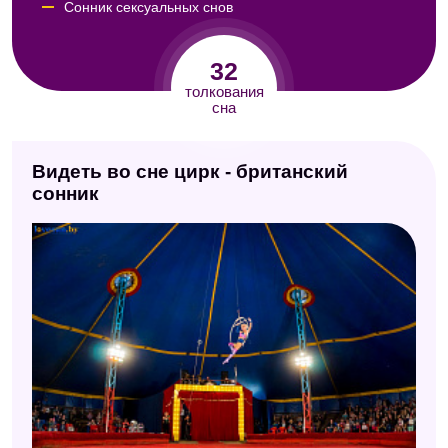
Сонник сексуальных снов
Сонник Фрейда
32
Сонник Юноны
толкования
сна
Модернистский сонник
Сонник Кассандры
Видеть во сне цирк - британский
Сонник Авеля
сонник
Интимный сонник
Сонник целительницы Федоровской
Психологический сонник
Восточный сонник
Сонник Юнга
Сонник Роммеля
Цыганский сонник