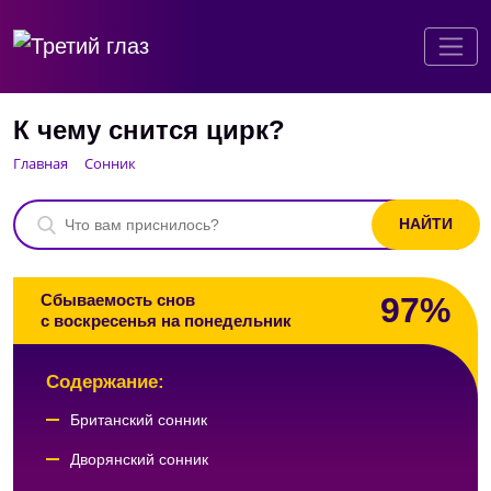
К чему снится цирк?
Главная
Сонник
97%
Сбываемость снов
с воскресенья на понедельник
Содержание:
Британский сонник
Дворянский сонник