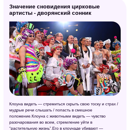
Сонник толкование снов
Значение сновидения цирковые
артисты - дворянский сонник
Сонник Странника
Новейший сонник
Сонник Кананита
Сонник Хассе
Клоуна видеть — стремиться скрыть свою тоску и страх /
мудрые речи слышать / попасть в смешное
положение.Клоуна с животными видеть — чувство
разочарования во всем, стремление уйти в
“растительную жизнь”.Его в клоунаде убивают —