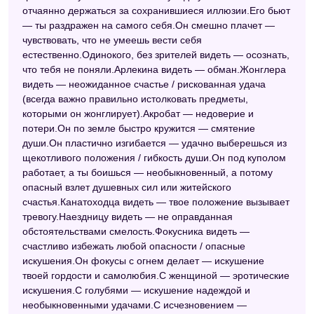
отчаянно держаться за сохранившиеся иллюзии.Его бьют
— ты раздражен на самого себя.Он смешно плачет —
чувствовать, что не умеешь вести себя
естественно.Одинокого, без зрителей видеть — осознать,
что тебя не поняли.Арлекина видеть — обман.Жонглера
видеть — неожиданное счастье / рискованная удача
(всегда важно правильно истолковать предметы,
которыми он жонглирует).Акробат — недоверие и
потери.Он по земле быстро кружится — смятение
души.Он пластично изгибается — удачно выберешься из
щекотливого положения / гибкость души.Он под куполом
работает, а ты боишься — необыкновенный, а потому
опасный взлет душевных сил или житейского
счастья.Канатоходца видеть — твое положение вызывает
тревогу.Наездницу видеть — не оправданная
обстоятельствами смелость.Фокусника видеть —
счастливо избежать любой опасности / опасные
искушения.Он фокусы с огнем делает — искушение
твоей гордости и самолюбия.С женщиной — эротические
искушения.С голубями — искушение надеждой и
необыкновенными удачами.С исчезновением —