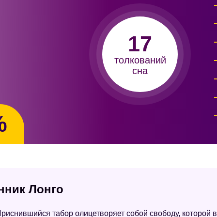
17
толкований
сна
%
онник Лонго
риснившийся табор олицетворяет собой свободу, которой в