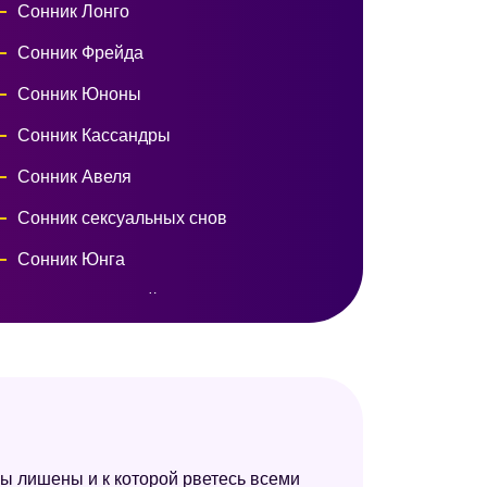
Сонник Лонго
Сонник Фрейда
Сонник Юноны
Сонник Кассандры
Сонник Авеля
Сонник сексуальных снов
Сонник Юнга
Психологический сонник
Сонник Роммеля
Сонник Таболкина
Цыганский сонник
Сонник Симеона Прозорова
ы лишены и к которой рветесь всеми