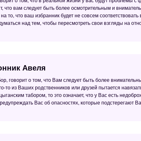
оворит о том, что в реальной жизни у вас будут проблемы с
чит, что вам следует быть более осмотрительным и внимате
ь на то, что ваш избранник будет не совсем соответствова
адуматься над тем, чтобы пересмотреть свои взгляды на от
сонник Авеля
бор, говорит о том, что Вам следует быть более вниматель
-то из Ваших родственников или друзей пытается навязать
 цыганским табором, то это означает, что у Вас есть недоб
редупреждать Вас об опасностях, которые подстерегают В