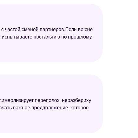
 с частой сменой партнеров.Если во сне
вы испытываете ностальгию по прошлому.
 символизирует переполох, неразбериху
ачать важное предположение, которое