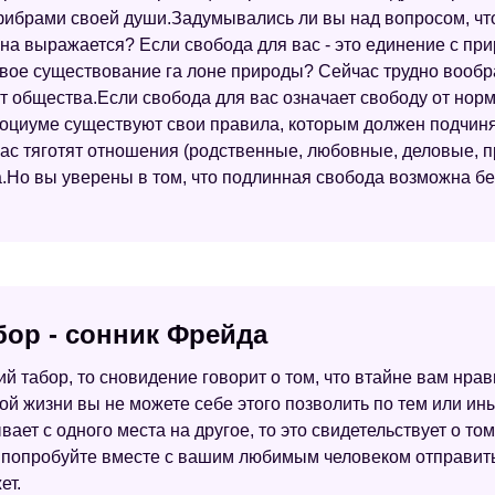
ибрами своей души.Задумывались ли вы над вопросом, что
на выражается? Если свобода для вас - это единение с при
вое существование га лоне природы? Сейчас трудно вообр
т общества.Если свобода для вас означает свободу от норм
оциуме существуют свои правила, которым должен подчин
ас тяготят отношения (родственные, любовные, деловые,
.Но вы уверены в том, что подлинная свобода возможна без
бор - сонник Фрейда
ий табор, то сновидение говорит о том, что втайне вам нр
ой жизни вы не можете себе этого позволить по тем или ин
вает с одного места на другое, то это свидетельствует о то
 попробуйте вместе с вашим любимым человеком отправить
ет.