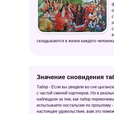
ф
о
с
о
с
в
складываются в жизни каждого человека
Значение сновидения та
Табор - Если вы увидели во сне цыганск
с частой сменой партнеров. Но в реальн
наблюдали за тем, как табор перекочевы
испытываете ностальгию по прошлому -
настоящее удовольствие, вам это помож