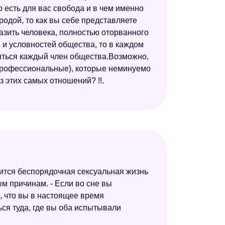
 есть для вас свобода и в чем именно
Сонник значение снов
родой, то как вы себе представляете
Сонник толкование снов
азить человека, полностью оторванного
 и условностей общества, то в каждом
Новейший сонник
яться каждый член общества.Возможно,
Большой сонник (Наталья Степанова)
 профессиональные), которые неминуемо
 этих самых отношений? !!.
Сонник толкователь снов
авится беспорядочная сексуальная жизнь
ым причинам. - Если во сне вы
м, что вы в настоящее время
ся туда, где вы оба испытывали