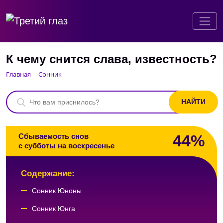
К чему снится слава, известность?
Главная
Сонник
44%
Сбываемость снов
с субботы на воскресенье
Содержание:
Сонник Юноны
Сонник Юнга