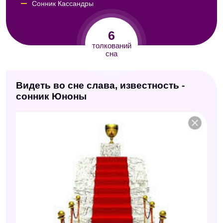
Сонник Кассандры
Сонник Авеля
6
Сонник Симеона Прозорова
толкований
сна
Современный сонник
Видеть во сне слава, известность -
сонник Юноны