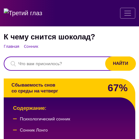
К чему снится шоколад?
Главная
Сонник
67%
Сбываемость снов
со среды на четверг
Содержание:
Психологический сонник
Сонник Лонго