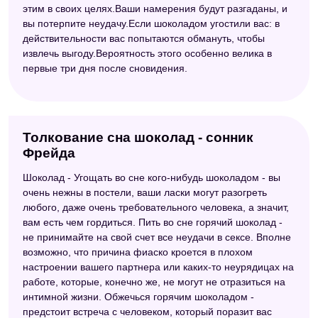
Сонник Кананита
этим в своих целях.Ваши намерения будут разгаданы, и
вы потерпите неудачу.Если шоколадом угостили вас: в
Старинный сонник
действительности вас попытаются обмануть, чтобы
извлечь выгоду.Вероятность этого особенно велика в
Сонник Азара
первые три дня после сновидения.
Сонник Хассе
Сонник Странника
Толкование сна шоколад - сонник
Фрейда
Шоколад - Угощать во сне кого-нибудь шоколадом - вы
очень нежны в постели, ваши ласки могут разогреть
любого, даже очень требовательного человека, а значит,
вам есть чем гордиться. Пить во сне горячий шоколад -
не принимайте на свой счет все неудачи в сексе. Вполне
возможно, что причина фиаско кроется в плохом
настроении вашего партнера или каких-то неурядицах на
работе, которые, конечно же, не могут не отразиться на
интимной жизни. Обжечься горячим шоколадом -
предстоит встреча с человеком, который поразит вас