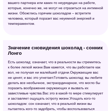
вашего партнера или каких-то неурядицах на работе,
Сонник для девочек
которые, конечно же, не могут не отразиться на интимной
жизни. Обожглись горячим шоколадом – встретите
Эзотерический сонник
человека, который поразит вас неуемной энергией и
темпераментом.
Цыганский сонник
Астрологический сонник
Восточный сонник
Значение сновидения шоколад - сонник
Сонник 2012
Лонго
Сонник "Еда"
Есть шоколад: означает, что в реальности вы стремитесь
к более легкой жизни.Вам кажется, что вы работаете как
Сонник толкователь снов
вол, не получая ни малейшей отдачи.Окружающие вас
не ценят, и вас это угнетает.Готовить шоколад: вы любите
Новейший сонник
делать все необычное, экстраординарное, что могло бы
Сонник толкование снов
поразить воображение окружающих и вызвать их
завистливые чувства.Вас это в какой-то мере стимулирует
Большой сонник (Наталья Степанова)
и заставляет ощущать остроту жизни.Угощать кого-то
шоколадом: сон означает, что в реальной жизни вы
Электронный сонник
пытаетесь кого-то задобрить, чтобы воспользоваться