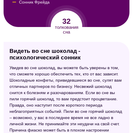
Сонник Фрейда
Сонник сексуальных снов
32
Сонник целительницы Федоровской
толкования
сна
Сонник Майя
Сонник Кассандры
Видеть во сне шоколад -
Сонник Авеля
психологический сонник
Сонник императрицы Софии
Увидев во сне шоколад, вы можете быть уверены в том,
что сможете хорошо обеспечить тех, кто от вас зависит.
Сонник по алфавиту (Мельников)
Шоколадные конфеты, привидевшиеся во сне, сулят вам
отличных партнеров по бизнесу. Несвежий шоколад
Модернистский сонник
снится к болезням и разочарованиям. Если во сне вы
Современный сонник
пили горячий шоколад, то вам предстоит процветание.
Правда, оно наступит после короткого периода
Сонник Миллера
неблагоприятных событий. Пили во сне горячий шоколад
– возможно, у вас в последнее время не все ладно в
Сонник Симеона Прозорова
личной жизни. Не принимайте эти неудачи на свой счет.
Причина фиаско может быть в плохом настроении
Сонник ХХ века