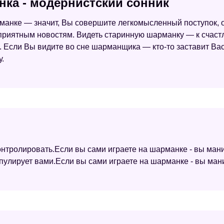
нка - модернистский сонник
рманке — значит, Вы совершите легкомысленный поступок, о
приятным новостям. Видеть старинную шарманку — к счас
м. Если Вы видите во сне шарманщика — кто-то заставит В
у.
онтролировать.Если вы сами играете на шарманке - вы ма
ипулирует вами.Если вы сами играете на шарманке - вы ман