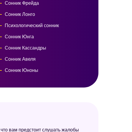
Сонник Фрейда
Сонник Лонго
Психологический сонник
Сонник Юнга
Сонник Кассандры
Сонник Авеля
Сонник Юноны
Сонник Симеона Прозорова
Модернистский сонник
Цыганский сонник
Сонник целительницы Федоровской
Эзотерический сонник
, что вам предстоит слушать жалобы