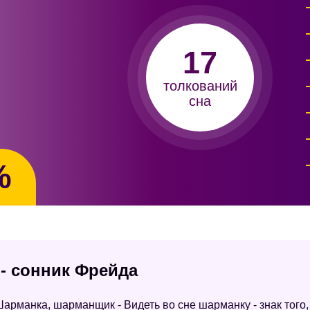
17
толкований
сна
%
 - сонник Фрейда
арманка, шарманщик - Видеть во сне шарманку - знак того