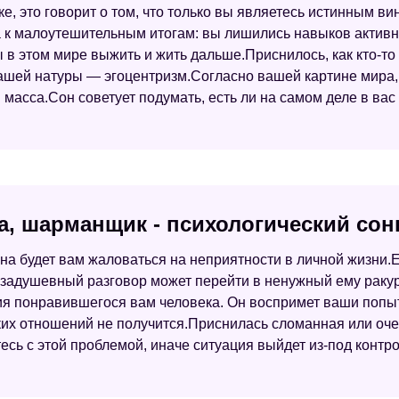
, это говорит о том, что только вы являетесь истинным ви
 к малоутешительным итогам: вы лишились навыков активн
 в этом мире выжить и жить дальше.Приснилось, как кто-то
вашей натуры — эгоцентризм.Согласно вашей картине мира, 
масса.Сон советует подумать, есть ли на самом деле в вас
а, шарманщик - психологический сон
а будет вам жаловаться на неприятности в личной жизни.Е
 задушевный разговор может перейти в ненужный ему ракур
я понравившегося вам человека. Он воспримет ваши попыт
каких отношений не получится.Приснилась сломанная или оч
есь с этой проблемой, иначе ситуация выйдет из-под контро