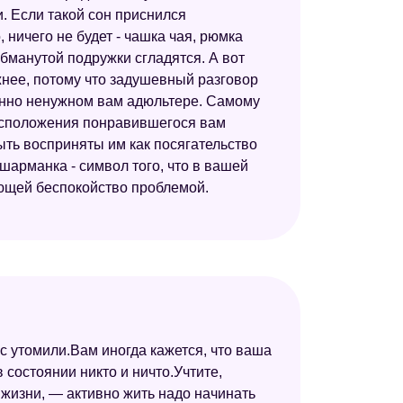
и. Если такой сон приснился
Сонник толкование снов
 ничего не будет - чашка чая, рюмка
Сонник 2012
бманутой подружки сгладятся. А вот
нее, потому что задушевный разговор
Новейший сонник
шенно ненужном вам адюльтере. Самому
Большой сонник (Наталья Степанова)
расположения понравившегося вам
ыть восприняты им как посягательство
Сонник толкователь снов
шарманка - символ того, что в вашей
яющей беспокойство проблемой.
с утомили.Вам иногда кажется, что ваша
 состоянии никто и ничто.Учтите,
жизни, — активно жить надо начинать