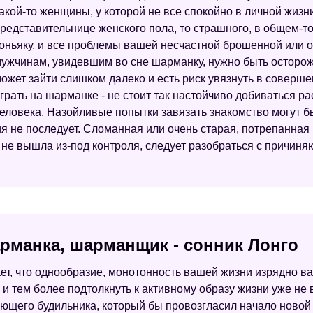
акой-то женщины, у которой не все спокойно в личной жизн
редставительнице женского пола, то страшного, в общем-то,
оньяку, и все проблемы вашей несчастной брошенной или о
ужчинам, увидевшим во сне шарманку, нужно быть осторож
ожет зайти слишком далеко и есть риск увязнуть в совер
грать на шарманке - не стоит так настойчиво добиваться 
еловека. Назойливые попытки завязать знакомство могут б
ия не последует. Сломанная или очень старая, потрепанная 
я не вышла из-под контроля, следует разобраться с причин
рманка, шарманщик - сонник Лонго
т, что однообразие, монотонность вашей жизни изрядно ва
 и тем более подтолкнуть к активному образу жизни уже не в
ющего будильника, который бы провозгласил начало новой 