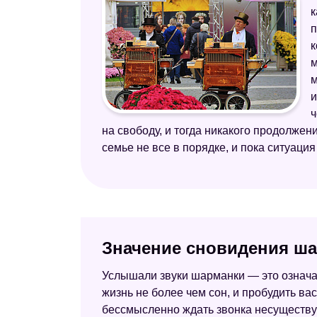
к
п
к
м
м
и
ч
на свободу, и тогда никакого продолжен
семье не все в порядке, и пока ситуаци
Значение сновидения ша
Услышали звуки шарманки — это означае
жизнь не более чем сон, и пробудить вас
бессмысленно ждать звонка несуществу