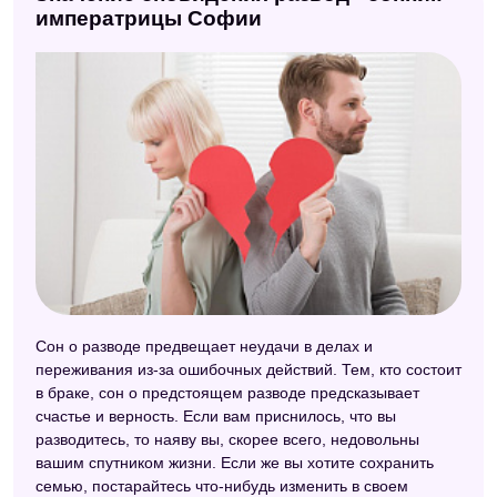
Сонник целительницы Федоровской
императрицы Софии
Эзотерический сонник
Сонник Нины Гришиной
Сонник Кананита
Сонник Хассе
Восточный сонник
Сонник Странника
Астрологический сонник
Электронный сонник
Сон о разводе предвещает неудачи в делах и
переживания из-за ошибочных действий. Тем, кто состоит
Старинный сонник
в браке, сон о предстоящем разводе предсказывает
Сонник толкователь снов
счастье и верность. Если вам приснилось, что вы
разводитесь, то наяву вы, скорее всего, недовольны
вашим спутником жизни. Если же вы хотите сохранить
семью, постарайтесь что-нибудь изменить в своем