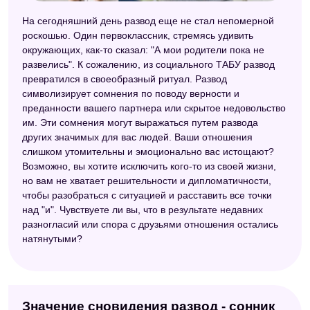
Модернистский сонник
На сегодняшний день развод еще не стал непомерной
роскошью. Один первоклассник, стремясь удивить
Сонник по алфавиту (Мельников)
окружающих, как-то сказал: "А мои родители пока не
развелись". К сожалению, из социального ТАБУ развод
Семейный сонник
превратился в своеобразный ритуал. Развод
Сонник Симеона Прозорова
символизирует сомнения по поводу верности и
преданности вашего партнера или скрытое недовольство
Исламский сонник
им. Эти сомнения могут выражаться путем развода
других значимых для вас людей. Ваши отношения
Английский сонник
слишком утомительны и эмоционально вас истощают?
Возможно, вы хотите исключить кого-то из своей жизни,
Сонник Фэн-шуй
но вам не хватает решительности и дипломатичности,
Самоучитель по толкованию снов
чтобы разобраться с ситуацией и расставить все точки
над "и". Чувствуете ли вы, что в результате недавних
Сонник для стервы
разногласий или спора с друзьями отношения остались
натянутыми?
Русский сонник
Сонник Шереминской
Универсальный сонник
Значение сновидения развод - сонник