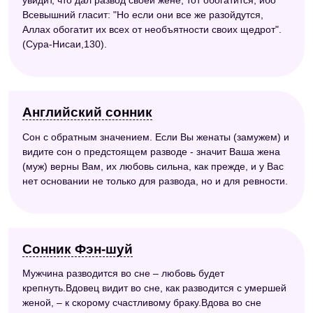
увидит, что дал развод своей жене, тот обогатится, ибо
Всевышний гласит: "Но если они все же разойдутся,
Аллах обогатит их всех от необъятности своих щедрот".
(Сура-Нисаи,130).
Английский сонник
Сон с обратным значением. Если Вы женаты (замужем) и
видите сон о предстоящем разводе - значит Ваша жена
(муж) верны Вам, их любовь сильна, как прежде, и у Вас
нет основании не только для развода, но и для ревности.
Сонник Фэн-шуй
Мужчина разводится во сне – любовь будет
крепнуть.Вдовец видит во сне, как разводится с умершей
женой, – к скорому счастливому браку.Вдова во сне