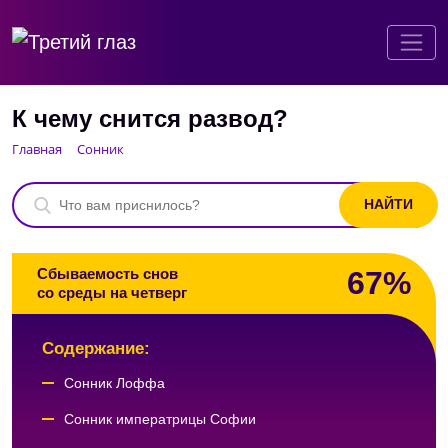
К чему снится развод?
Главная
Сонник
67%
Сбываемость снов
со среды на четверг
Содержание:
Сонник Лоффа
Сонник императрицы Софии