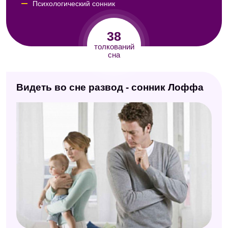
Психологический сонник
Сонник Юноны
38
Американский сонник Дениз Линн
толкований
сна
Сонник Кассандры
Сонник Авеля
Видеть во сне развод - сонник Лоффа
Сонник Таболкина
Итальянский сонник А. Роберти
Сонник Юнга
Любовный сонник
Сонник Нэнси Вагаймен
Современный сонник
Сонник Миллера
Сонник 2012