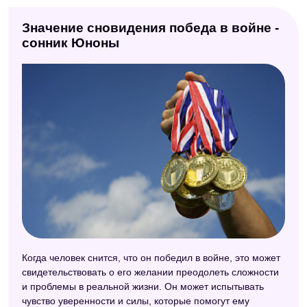
Сонник толкование снов
Значение сновидения победа в войне -
Большой сонник (Наталья Степанова)
сонник Юноны
Астрологический сонник
Ведический сонник
Восточный сонник
Персидский сонник Тифлиси
Сонник Странника
Когда человек снится, что он победил в войне, это может
свидетельствовать о его желании преодолеть сложности
и проблемы в реальной жизни. Он может испытывать
чувство уверенности и силы, которые помогут ему