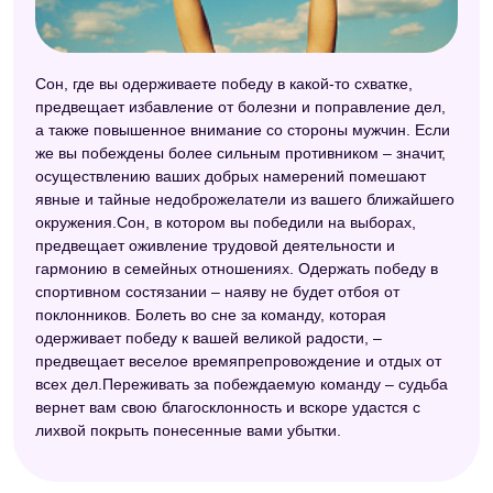
Сонник Таболкина
Сонник XXI века
Сон, где вы одерживаете победу в какой-то схватке,
предвещает избавление от болезни и поправление дел,
Сонник для стервы
а также повышенное внимание со стороны мужчин. Если
Малый сонник
же вы побеждены более сильным противником – значит,
осуществлению ваших добрых намерений помешают
Сонник целительницы Федоровской
явные и тайные недоброжелатели из вашего ближайшего
окружения.Сон, в котором вы победили на выборах,
Сонник А. Минделла
предвещает оживление трудовой деятельности и
Модернистский сонник
гармонию в семейных отношениях. Одержать победу в
спортивном состязании – наяву не будет отбоя от
Психологический сонник
поклонников. Болеть во сне за команду, которая
одерживает победу к вашей великой радости, –
Новейший сонник
предвещает веселое времяпрепровождение и отдых от
всех дел.Переживать за побеждаемую команду – судьба
Сонник 2012
вернет вам свою благосклонность и вскоре удастся с
Сонник Велес
лихвой покрыть понесенные вами убытки.
Сонник толкователь снов