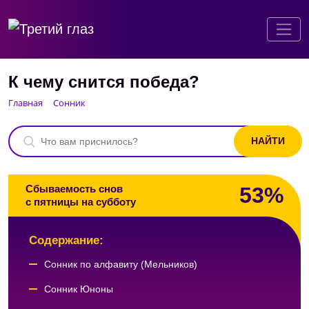
К чему снится победа?
Главная
Сонник
53%
Сбываемость снов
с пятницы на субботу
Содержание:
Сонник по алфавиту (Мельников)
Сонник Юноны