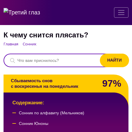
К чему снится плясать?
Главная
Сонник
97%
Сбываемость снов
с воскресенья на понедельник
Содержание:
Сонник по алфавиту (Мельников)
Сонник Юноны