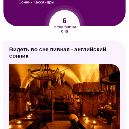
Сонник Кассандры
Сонник Авеля
6
Сонник Юнга
толкований
сна
Исламский сонник
Видеть во сне пивная - английский
сонник