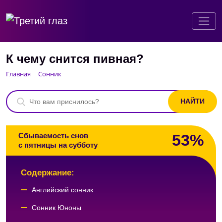
К чему снится пивная?
Главная
Сонник
53%
Сбываемость снов
с пятницы на субботу
Содержание:
Английский сонник
Сонник Юноны