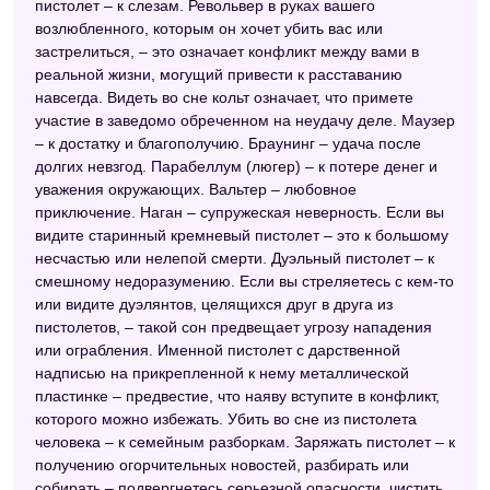
пистолет – к слезам. Револьвер в руках вашего
возлюбленного, которым он хочет убить вас или
Современный сонник
застрелиться, – это означает конфликт между вами в
Сонник целительницы Федоровской
реальной жизни, могущий привести к расставанию
навсегда. Видеть во сне кольт означает, что примете
Сонник Симеона Прозорова
участие в заведомо обреченном на неудачу деле. Маузер
– к достатку и благополучию. Браунинг – удача после
Сонник Нины Гришиной
долгих невзгод. Парабеллум (люгер) – к потере денег и
Житейский сонник
уважения окружающих. Вальтер – любовное
приключение. Наган – супружеская неверность. Если вы
Цыганский сонник
видите старинный кремневый пистолет – это к большому
несчастью или нелепой смерти. Дуэльный пистолет – к
Астрологический сонник
смешному недоразумению. Если вы стреляетесь с кем-то
или видите дуэлянтов, целящихся друг в друга из
Украинский сонник
пистолетов, – такой сон предвещает угрозу нападения
Сонник Азара
или ограбления. Именной пистолет с дарственной
надписью на прикрепленной к нему металлической
Новейший сонник
пластинке – предвестие, что наяву вступите в конфликт,
которого можно избежать. Убить во сне из пистолета
Сонник толкование снов
человека – к семейным разборкам. Заряжать пистолет – к
Сонник Хассе
получению огорчительных новостей, разбирать или
собирать – подвергнетесь серьезной опасности, чистить