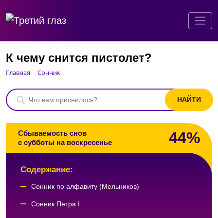
К чему снится пистолет?
Главная
Сонник
44%
Сбываемость снов
с субботы на воскресенье
Содержание:
Сонник по алфавиту (Мельников)
Сонник Петра I