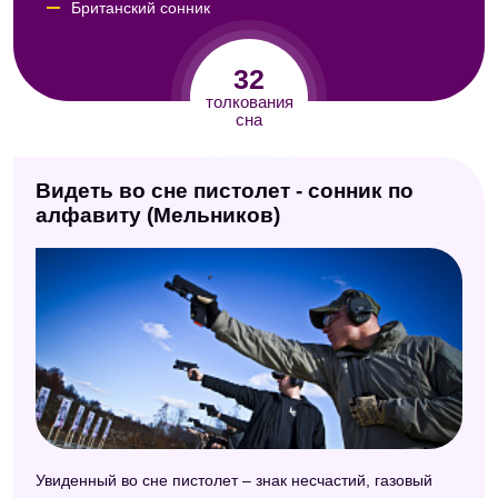
Британский сонник
Сонник Юноны
32
Психологический сонник
толкования
сна
Сонник Фрейда
Сонник Юнга
Видеть во сне пистолет - сонник по
Сонник Кассандры
алфавиту (Мельников)
Сонник ХХ века
Сонник Авеля
Сонник Таболкина
Сонник Миллера
Сонник Майя
Английский сонник
Увиденный во сне пистолет – знак несчастий, газовый
Модернистский сонник