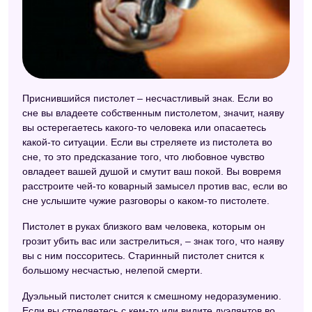
Приснившийся пистолет – несчастливый знак. Если во
сне вы владеете собственным пистолетом, значит, наяву
вы остерегаетесь какого-то человека или опасаетесь
какой-то ситуации. Если вы стреляете из пистолета во
сне, то это предсказание того, что любовное чувство
овладеет вашей душой и смутит ваш покой. Вы вовремя
расстроите чей-то коварный замысел против вас, если во
сне услышите чужие разговоры о каком-то пистолете.
Пистолет в руках близкого вам человека, которым он
грозит убить вас или застрелиться, – знак того, что наяву
вы с ним поссоритесь. Старинный пистолет снится к
большому несчастью, нелепой смерти.
Дуэльный пистолет снится к смешному недоразумению.
Если вы стреляетесь с кем-то или видите дуэлянтов во