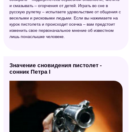
Большой сонник (Наталья Степанова)
и смазывать – огорчения от детей. Играть во сне в
русскую рулетку – испытаете удовольствие от общения с
Электронный сонник
веселыми и рисковыми людьми. Если вы нажимаете на
курок пистолета и происходит осечка – вам предстоит
Сонник толкователь снов
изменить свое первоначальное мнение об известном
Сонник значение снов
лишь понаслышке человеке.
Старинный сонник
Значение сновидения пистолет -
сонник Петра I