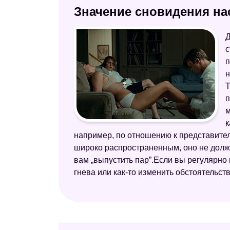
Значение сновидения на
Д
с
п
н
Т
п
м
к
например, по отношению к представител
широко распространенным, оно не должн
вам „выпустить пар”.Если вы регулярно 
гнева или как-то изменить обстоятельст