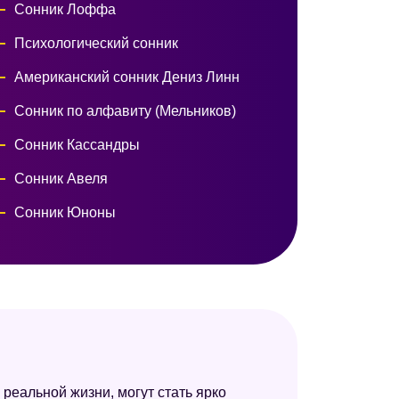
Сонник Лоффа
Психологический сонник
Американский сонник Дениз Линн
Сонник по алфавиту (Мельников)
Сонник Кассандры
Сонник Авеля
Сонник Юноны
Сонник Юнга
Психоаналитический сонник
Новейший сонник
Китайский сонник
Сонник Миллера
 реальной жизни, могут стать ярко