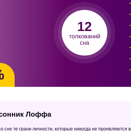
12
толкований
сна
%
- сонник Лоффа
о сне те грани личности, которые никогда не проявляются в