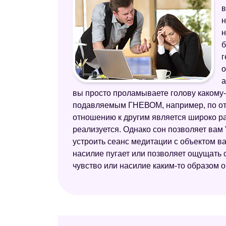
в
н
н
б
г
о
а
вы просто проламываете голову какому-т
подавляемым ГНЕВОМ, например, по отн
отношению к другим является широко ра
реализуется. Однако сон позволяет вам
устроить сеанс медитации с объектом ва
насилие пугает или позволяет ощущать
чувство или насилие каким-то образом о