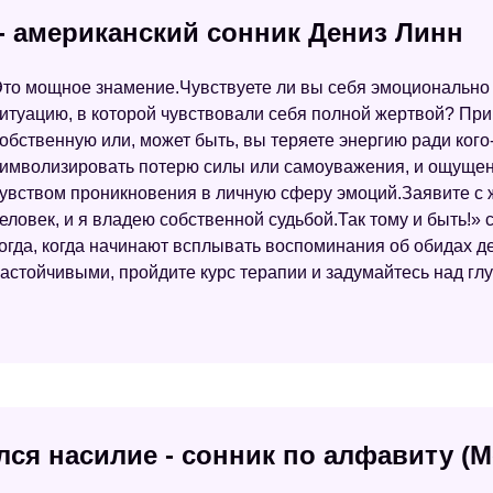
- американский сонник Дениз Линн
то мощное знамение.Чувствуете ли вы себя эмоционально
итуацию, в которой чувствовали себя полной жертвой? При
обственную или, может быть, вы теряете энергию ради кого
имволизировать потерю силы или самоуважения, и ощуще
увством проникновения в личную сферу эмоций.Заявите с 
еловек, и я владею собственной судьбой.Так тому и быть!»
огда, когда начинают всплывать воспоминания об обидах д
астойчивыми, пройдите курс терапии и задумайтесь над г
лся насилие - сонник по алфавиту (