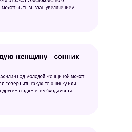
кже отражать беспокойство о
н может быть вызван увеличением
одую женщину - сонник
 насилии над молодой женщиной может
ся совершить какую-то ошибку или
 к другим людям и необходимости