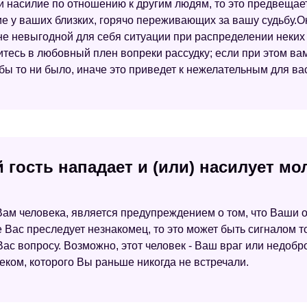
и насилие по отношению к другим людям, то это предвещает
ие у ваших близких, горячо переживающих за вашу судьбу.О
айне невыгодной для себя ситуации при распределении неких 
итесь в любовный плен вопреки рассудку; если при этом вам
 бы то ни было, иначе это приведет к нежелательным для ва
 гость нападает и (или) насилует м
Вам человека, является предупреждением о том, что Ваши о
е Вас преследует незнакомец, то это может быть сигналом то
ас вопросу. Возможно, этот человек - Ваш враг или недобр
еком, которого Вы раньше никогда не встречали.