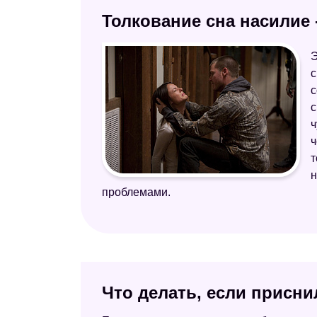
Толкование сна насилие 
Э
с
с
с
ч
ч
т
н
проблемами.
Что делать, если присни