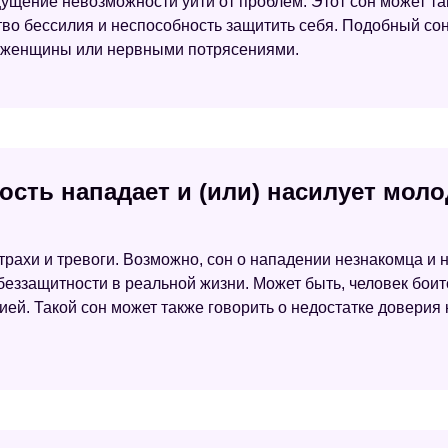
щение невозможности уйти от проблем. Этот сон может та
тво бессилия и неспособность защитить себя. Подобный со
й женщины или нервными потрясениями.
ость нападает и (или) насилует мол
трахи и тревоги. Возможно, сон о нападении незнакомца и
беззащитности в реальной жизни. Может быть, человек боит
ией. Такой сон может также говорить о недостатке доверия