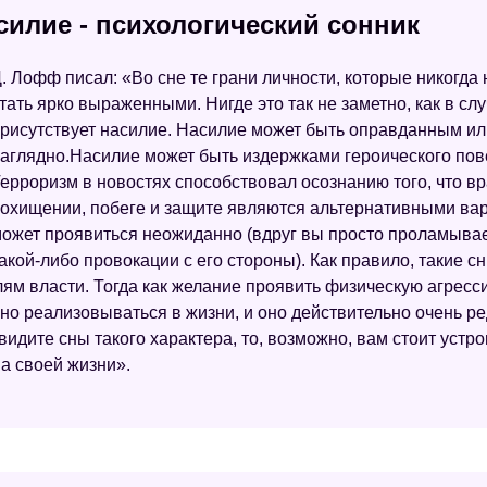
силие - психологический сонник
. Лофф писал: «Во сне те грани личности, которые никогда
тать ярко выраженными. Нигде это так не заметно, как в сл
рисутствует насилие. Насилие может быть оправданным ил
аглядно.Насилие может быть издержками героического пове
ерроризм в новостях способствовал осознанию того, что вр
охищении, побеге и защите являются альтернативными вар
ожет проявиться неожиданно (вдруг вы просто проламывае
акой-либо провокации с его стороны). Как правило, такие 
ям власти. Тогда как желание проявить физическую агресс
о реализовываться в жизни, и оно действительно очень ре
видите сны такого характера, то, возможно, вам стоит устр
ва своей жизни».