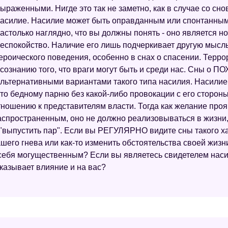
ыраженными. Нигде это так не заметно, как в случае со сно
асилие. Насилие может быть оправданным или спонтанным,
астолько наглядно, что вы должны понять - оно является
еспокойство. Наличие его лишь подчеркивает другую мысл
ероического поведения, особенно в снах о спасении. Терр
сознанию того, что враги могут быть и среди нас. Сны 
льтернативными вариантами такого типа насилия. Насилие
о бедному парню без какой-либо провокации с его стороны)
ошению к представителям власти. Тогда как желание проя
спространенным, оно не должно реализовываться в жизни, 
 "выпустить пар". Если вы РЕГУЛЯРНО видите сны такого ха
шего гнева или как-то изменить обстоятельства своей жизн
 себя могущественным? Если вы являетесь свидетелем наси
казывает влияние и на вас?