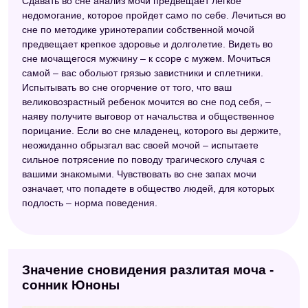
Сдавать во сне анализ мочи предвещает легкое
недомогание, которое пройдет само по себе. Лечиться во
Большой сонник (Наталья Степанова)
сне по методике уринотерапии собственной мочой
Сонник 2012
предвещает крепкое здоровье и долголетие. Видеть во
сне мочащегося мужчину – к ссоре с мужем. Мочиться
Мусульманский сонник
самой – вас обольют грязью завистники и сплетники.
Испытывать во сне огорчение от того, что ваш
Сонник вещих снов
великовозрастный ребенок мочится во сне под себя, –
наяву получите выговор от начальства и общественное
Новейший сонник
порицание. Если во сне младенец, которого вы держите,
Сонник толкователь снов
неожиданно обрызгал вас своей мочой – испытаете
сильное потрясение по поводу трагического случая с
вашими знакомыми. Чувствовать во сне запах мочи
означает, что попадете в общество людей, для которых
подлость – норма поведения.
Значение сновидения разлитая моча -
сонник Юноны