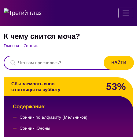
К чему снится моча?
Главная
Сонник
53%
Сбываемость снов
с пятницы на субботу
Содержание:
Сонник по алфавиту (Мельников)
Сонник Юноны