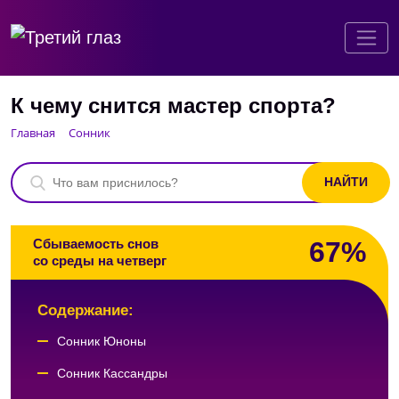
К чему снится мастер спорта?
Главная
Сонник
67%
Сбываемость снов
со среды на четверг
Содержание:
Сонник Юноны
Сонник Кассандры