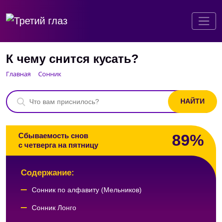
К чему снится кусать?
Главная
Сонник
89%
Сбываемость снов
с четверга на пятницу
Содержание:
Сонник по алфавиту (Мельников)
Сонник Лонго