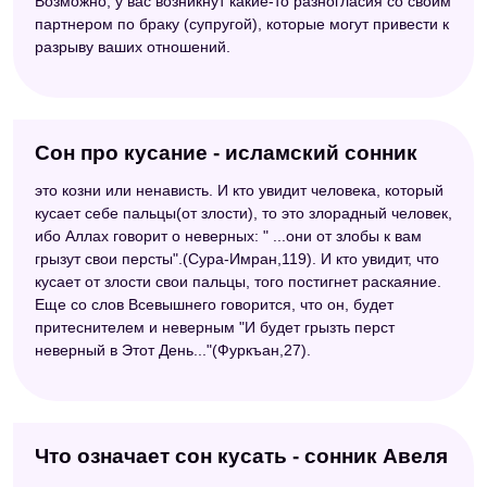
Возможно, у вас возникнут какие-то разногласия со своим
партнером по браку (супругой), которые могут привести к
разрыву ваших отношений.
Сон про кусание - исламский сонник
это козни или ненависть. И кто увидит человека, который
кусает себе пальцы(от злости), то это злорадный человек,
ибо Аллах говорит о неверных: " ...они от злобы к вам
грызут свои персты".(Сура-Имран,119). И кто увидит, что
кусает от злости свои пальцы, того постигнет раскаяние.
Еще со слов Всевышнего говорится, что он, будет
притеснителем и неверным "И будет грызть перст
неверный в Этот День..."(Фуркъан,27).
Что означает сон кусать - сонник Авеля