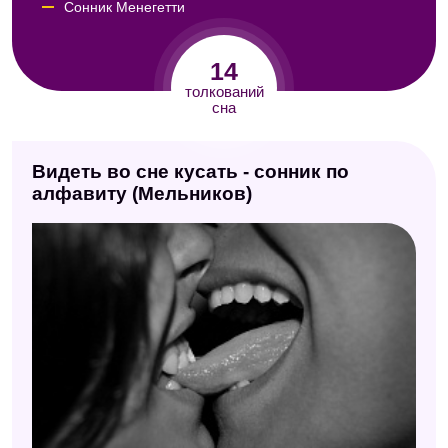
Сонник Менегетти
Сонник Юноны
14
Сонник Кассандры
толкований
сна
Исламский сонник
Сонник Авеля
Видеть во сне кусать - сонник по
Сонник Юнга
алфавиту (Мельников)
Китайский сонник
Сонник идиом
Сонник Нины Гришиной
Сонник Фэн-шуй
Сонник А. Минделла
Сонник значение снов