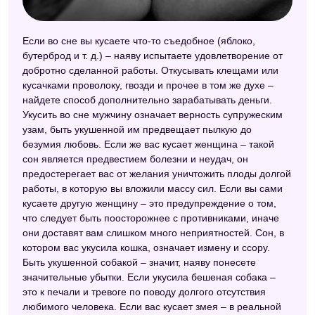
Если во сне вы кусаете что-то съедобное (яблоко,
бутерброд и т. д.) – наяву испытаете удовлетворение от
добротно сделанной работы. Откусывать клещами или
кусачками проволоку, гвозди и прочее в том же духе –
найдете способ дополнительно зарабатывать деньги.
Укусить во сне мужчину означает верность супружеским
узам, быть укушенной им предвещает пылкую до
безумия любовь. Если же вас кусает женщина – такой
сон является предвестием болезни и неудач, он
предостерегает вас от желания уничтожить плоды долгой
работы, в которую вы вложили массу сил. Если вы сами
кусаете другую женщину – это предупреждение о том,
что следует быть поосторожнее с противниками, иначе
они доставят вам слишком много неприятностей. Сон, в
котором вас укусила кошка, означает измену и ссору.
Быть укушенной собакой – значит, наяву понесете
значительные убытки. Если укусила бешеная собака –
это к печали и тревоге по поводу долгого отсутствия
любимого человека. Если вас кусает змея – в реальной