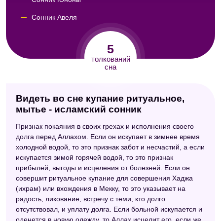
Сонник Авеля
Сонник Кассандры
5
Сонник Юнга
толкований
сна
Видеть во сне купание ритуальное,
мытье - исламский сонник
Признак покаяния в своих грехах и исполнения своего
долга перед Аллахом. Если он искупает в зимнее время
холодной водой, то это признак забот и несчастий, а если
искупается зимой горячей водой, то это признак
прибылей, выгоды и исцеления от болезней. Если он
совершит ритуальное купание для совершения Хаджа
(ихрам) или вхождения в Мекку, то это указывает на
радость, ликование, встречу с теми, кто долго
отсутствовал, и уплату долга. Если больной искупается и
оденется в новую одежду, то Аллах исцелит его, если же