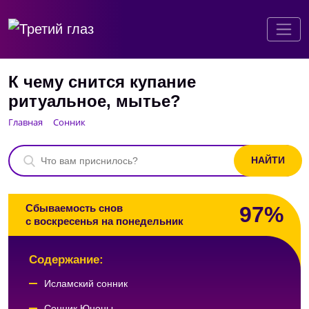
К чему снится купание
ритуальное, мытье?
Главная
Сонник
97%
Сбываемость снов
с воскресенья на понедельник
Содержание:
Исламский сонник
Сонник Юноны