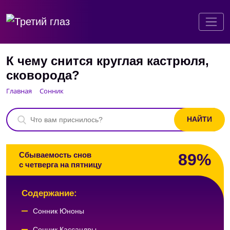
К чему снится круглая кастрюля,
сковорода?
Главная
Сонник
89%
Сбываемость снов
с четверга на пятницу
Содержание:
Сонник Юноны
Сонник Кассандры