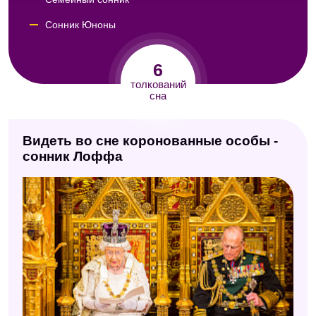
Сонник Юноны
Сонник Кассандры
6
Сонник Юнга
толкований
сна
Сонник Авеля
Видеть во сне коронованные особы -
сонник Лоффа