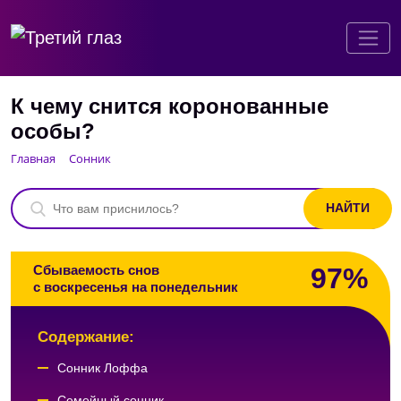
К чему снится коронованные
особы?
Главная
Сонник
97%
Сбываемость снов
с воскресенья на понедельник
Содержание:
Сонник Лоффа
Семейный сонник