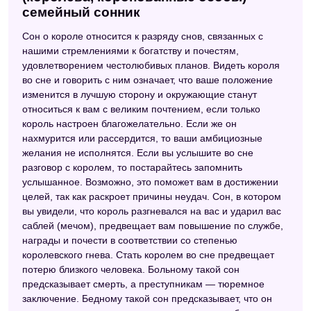
семейный сонник
Сон о короле относится к разряду снов, связанных с
нашими стремлениями к богатству и почестям,
удовлетворением честолюбивых планов. Видеть короля
во сне и говорить с ним означает, что ваше положение
изменится в лучшую сторону и окружающие станут
относиться к вам с великим почтением, если только
король настроен благожелательно. Если же он
нахмурится или рассердится, то ваши амбициозные
желания не исполнятся. Если вы услышите во сне
разговор с королем, то постарайтесь запомнить
услышанное. Возможно, это поможет вам в достижении
целей, так как раскроет причины неудач. Сон, в котором
вы увидели, что король разгневался на вас и ударил вас
саблей (мечом), предвещает вам повышение по службе,
награды и почести в соответствии со степенью
королевского гнева. Стать королем во сне предвещает
потерю близкого человека. Больному такой сон
предсказывает смерть, а преступникам — тюремное
заключение. Бедному такой сон предсказывает, что он