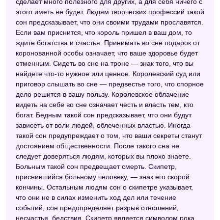
сделает много полезного для других, а для себя ничего с
этого иметь не будет. Людям творческих профессий такой
сон предсказывает, что они своими трудами прославятся.
Если вам приснится, что король пришел в ваш дом, то
ждите богатства и счастья. Принимать во сне подарок от
коронованной особы означает, что ваше здоровье будет
отменным. Сидеть во сне на троне — знак того, что вы
найдете что-то нужное или ценное. Королевский суд или
приговор слышать во сне — предвестье того, что спорное
дело решится в вашу пользу. Королевское облачение
видеть на себе во сне означает честь и власть тем, кто
богат. Бедным такой сон предсказывает, что они будут
зависеть от воли людей, облеченных властью. Иногда
такой сон предупреждает о том, что ваши секреты станут
достоянием общественности. После такого сна не
следует доверяться людям, которых вы плохо знаете.
Больным такой сон предвещает смерть. Скипетр,
приснившийся больному человеку, — знак его скорой
кончины. Остальным людям сон о скипетре указывает,
что они не в силах изменить ход дел или течение
событий, сон предопределяет разрыв отношений,
несчастья, бедствия. Скипетр является символом рока.