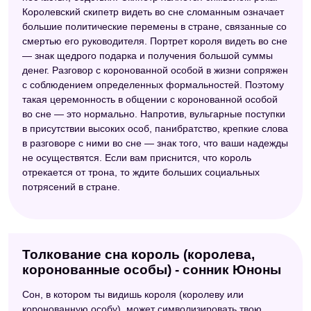
Королевский скипетр видеть во сне сломанным означает
большие политические перемены в стране, связанные со
смертью его руководителя. Портрет короля видеть во сне
— знак щедрого подарка и получения большой суммы
денег. Разговор с коронованной особой в жизни сопряжен
с соблюдением определенных формальностей. Поэтому
такая церемонность в общении с коронованной особой
во сне — это нормально. Напротив, вульгарные поступки
в присутствии высоких особ, панибратство, крепкие слова
в разговоре с ними во сне — знак того, что ваши надежды
не осуществятся. Если вам приснится, что король
отрекается от трона, то ждите больших социальных
потрясений в стране.
Толкование сна король (королева,
коронованные особы) - сонник Юноны
Сон, в котором ты видишь короля (королеву или
коронованную особу), может символизировать твою