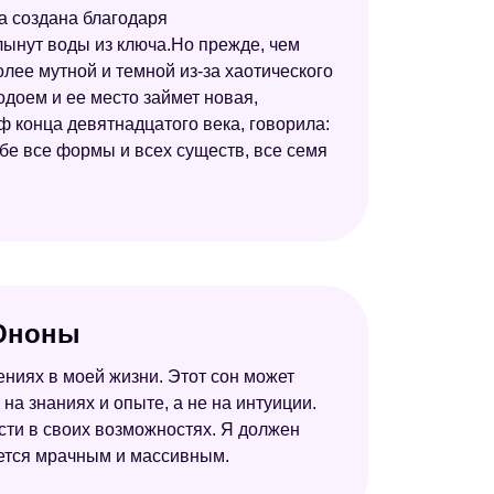
а создана благодаря
лынут воды из ключа.Но прежде, чем
олее мутной и темной из-за хаотического
одоем и ее место займет новая,
ф конца девятнадцатого века, говорила:
ебе все формы и всех существ, все семя
 Юноны
ениях в моей жизни. Этот сон может
на знаниях и опыте, а не на интуиции.
сти в своих возможностях. Я должен
яется мрачным и массивным.