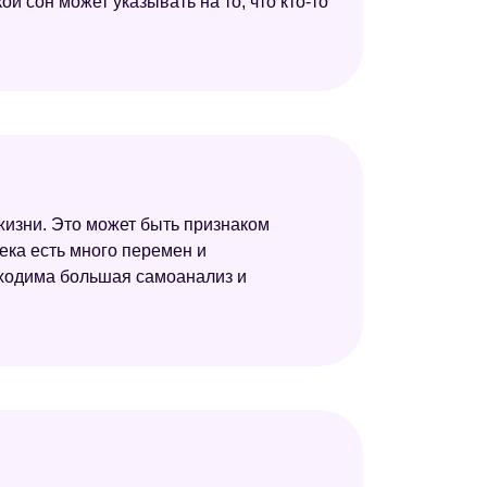
й сон может указывать на то, что кто-то
жизни. Это может быть признаком
ека есть много перемен и
обходима большая самоанализ и