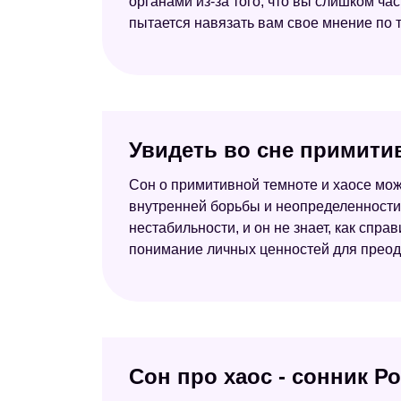
органами из-за того, что вы слишком час
пытается навязать вам свое мнение по 
Увидеть во сне примитив
Сон о примитивной темноте и хаосе мож
внутренней борьбы и неопределенности 
нестабильности, и он не знает, как спр
понимание личных ценностей для преод
Сон про хаос - сонник Р