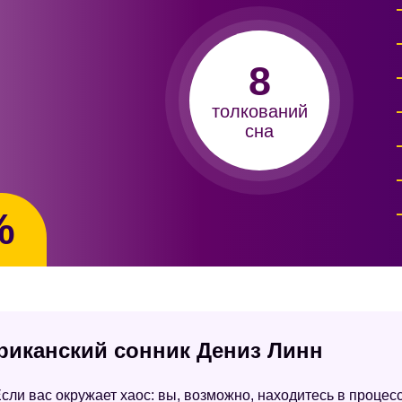
8
толкований
сна
%
ериканский сонник Дениз Линн
сли вас окружает хаос: вы, возможно, находитесь в проце