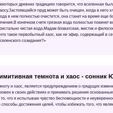
екоторых древних традициях говорится, что вселенная был
аосу.Застоявшийся пруд может быть очищен, когда в него х
ода в нем полностью очистится, она станет на время еще б
ечения.В конечном счете грязная вода полностью покинет в
ристально чистая вода.Мадам блаватская, мистик и филосо
что такое первобытный хаос, как не эфир, содержащий в с
селенского созидания?»
имитивная темнота и хаос - сонник
мноту и хаос, является предупреждением о грядущих измен
орожен в своих действиях и принимать решения основанные 
а то, что я испытываю чувство беспомощности и неуверенно
 способы достижения целей, чтобы избежать того, что явл