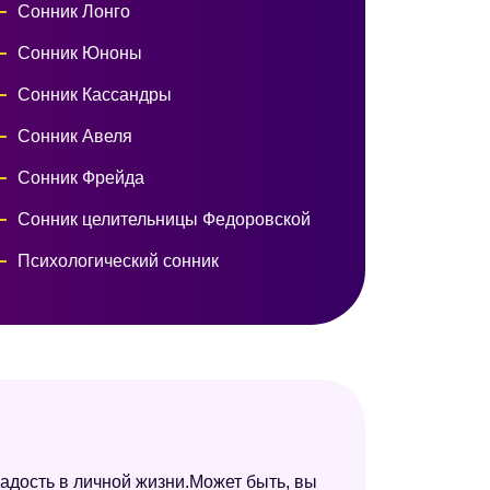
Сонник Лонго
Сонник Юноны
Сонник Кассандры
Сонник Авеля
Сонник Фрейда
Сонник целительницы Федоровской
Психологический сонник
Сонник Юнга
Сонник сексуальных снов
Сонник Таболкина
Сонник "Еда"
Сонник XXI века
адость в личной жизни.Может быть, вы