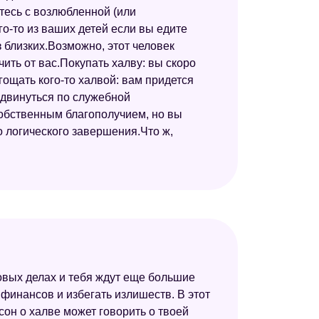
тесь с возлюбленной (или
Сонник Симеона Прозорова
го-то из ваших детей если вы едите
Восточный сонник
з близких.Возможно, этот человек
ить от вас.Покупать халву: вы скоро
Новейший сонник
ощать кого-то халвой: вам придется
Большой сонник (Наталья Степанова)
одвинуться по служебной
собственным благополучием, но вы
Астрологический сонник
до логического завершения.Что ж,
Сонник толкователь снов
Сонник Странника
Сонник толкование снов
Славянский сонник
довых делах и тебя ждут еще большие
финансов и избегать излишеств. В этот
сон о халве может говорить о твоей