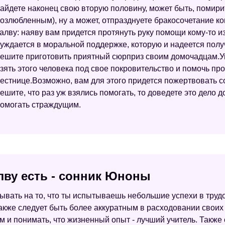
айдете наконец свою вторую половину, может быть, помири
озлюбленным), ну а может, отпразднуете бракосочетание ко
алву: наяву вам придется протянуть руку помощи кому-то и
уждается в моральной поддержке, которую и надеется получ
ешите приготовить приятный сюрприз своим домочадцам.Уг
зять этого человека под свое покровительство и помочь пр
естнице.Возможно, вам для этого придется пожертвовать 
ешите, что раз уж взялись помогать, то доведете это дело 
омогать страждущим.
лву есть - сонник Юноны
азывать на то, что ты испытываешь небольшие успехи в тру
акже следует быть более аккуратным в расходовании своих 
 и понимать, что жизненный опыт - лучший учитель. Также 