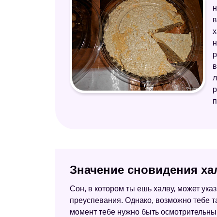
н
в
х
н
р
в
л
р
п
Значение сновидения ха
Сон, в котором ты ешь халву, может ук
преуспевания. Однако, возможно тебе т
момент тебе нужно быть осмотрительным