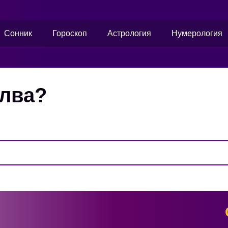
Сонник
Гороскоп
Астрология
Нумерология
алва?