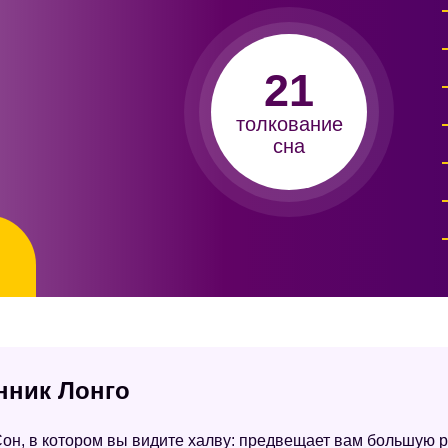
21
толкование
сна
%
онник Лонго
он, в котором вы видите халву: предвещает вам большую р