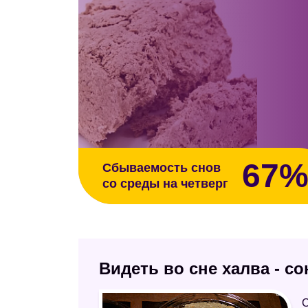
67
Сбываемость снов
со среды на четверг
Видеть во сне халва - с
С