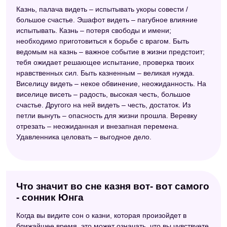
Казнь, палача видеть – испытывать укоры совести /
большое счастье. Эшафот видеть – пагубное влияние
испытывать. Казнь – потеря свободы и имени;
необходимо приготовиться к борьбе с врагом. Быть
ведомым на казнь – важное событие в жизни предстоит;
тебя ожидает решающее испытание, проверка твоих
нравственных сил. Быть казненным – великая нужда.
Виселицу видеть – некое обвинение, неожиданность. На
виселице висеть – радость, высокая честь, большое
счастье. Другого на ней видеть – честь, достаток. Из
петли вынуть – опасность для жизни прошла. Веревку
отрезать – неожиданная и внезапная перемена.
Удавленника целовать – выгодное дело.
Что значит во сне казня вот- вот самого
- сонник Юнга
Когда вы видите сон о казни, которая произойдет в
ближайшее время, это может означать, что вы чувствуете