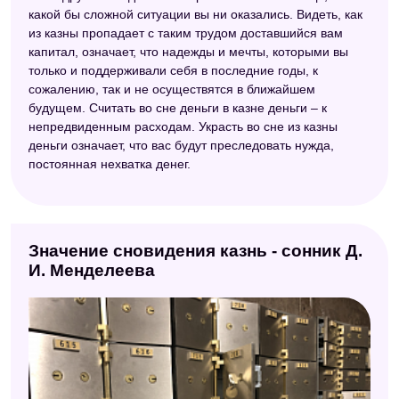
Старинный сонник
какой бы сложной ситуации вы ни оказались. Видеть, как
из казны пропадает с таким трудом доставшийся вам
Сонник толкование снов
капитал, означает, что надежды и мечты, которыми вы
только и поддерживали себя в последние годы, к
Новейший сонник
сожалению, так и не осуществятся в ближайшем
Электронный сонник
будущем. Считать во сне деньги в казне деньги – к
непредвиденным расходам. Украсть во сне из казны
Исламский сонник
деньги означает, что вас будут преследовать нужда,
постоянная нехватка денег.
Сонник счастья
Безымянный сонник
Французский сонник
Значение сновидения казнь - сонник Д.
Большой сонник (Наталья Степанова)
И. Менделеева
Сонник толкователь снов
Модернистский сонник
Универсальный сонник