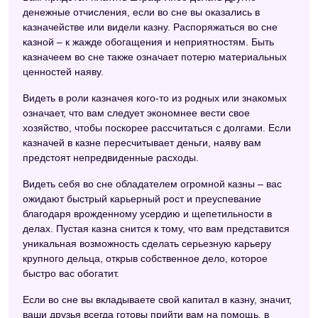
денежные отчисления, если во сне вы оказались в
Современный сонник
казначействе или видели казну. Распоряжаться во сне
казной – к жажде обогащения и неприятностям. Быть
Психологический сонник
казначеем во сне также означает потерю материальных
Цыганский сонник
ценностей наяву.
Сонник XXI века
Видеть в роли казначея кого-то из родных или знакомых
означает, что вам следует экономнее вести свое
Сонник целительницы Федоровской
хозяйство, чтобы поскорее рассчитаться с долгами. Если
казначей в казне пересчитывает деньги, наяву вам
Эзотерический сонник
предстоят непредвиденные расходы.
Восточный сонник
Видеть себя во сне обладателем огромной казны – вас
Сонник значение снов
ожидают быстрый карьерный рост и преуспевание
благодаря врожденному усердию и щепетильности в
Астрологический сонник
делах. Пустая казна снится к тому, что вам представится
уникальная возможность сделать серьезную карьеру
Сонник Цветкова
крупного дельца, открыв собственное дело, которое
быстро вас обогатит.
Индийский сонник
Если во сне вы вкладываете свой капитал в казну, значит,
Сонник Велес
ваши друзья всегда готовы прийти вам на помощь, в