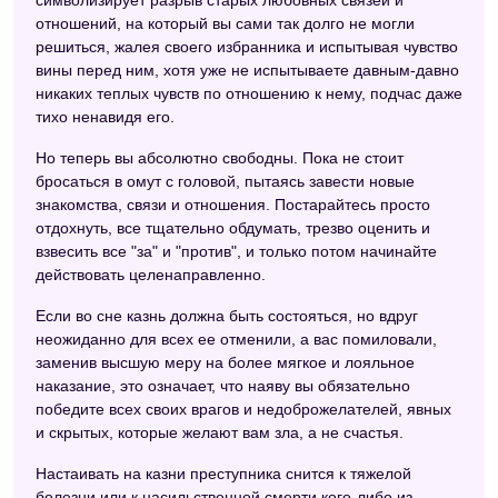
отношений, на который вы сами так долго не могли
решиться, жалея своего избранника и испытывая чувство
вины перед ним, хотя уже не испытываете давным-давно
никаких теплых чувств по отношению к нему, подчас даже
тихо ненавидя его.
Но теперь вы абсолютно свободны. Пока не стоит
бросаться в омут с головой, пытаясь завести новые
знакомства, связи и отношения. Постарайтесь просто
отдохнуть, все тщательно обдумать, трезво оценить и
взвесить все "за" и "против", и только потом начинайте
действовать целенаправленно.
Если во сне казнь должна быть состояться, но вдруг
неожиданно для всех ее отменили, а вас помиловали,
заменив высшую меру на более мягкое и лояльное
наказание, это означает, что наяву вы обязательно
победите всех своих врагов и недоброжелателей, явных
и скрытых, которые желают вам зла, а не счастья.
Настаивать на казни преступника снится к тяжелой
болезни или к насильственной смерти кого-либо из