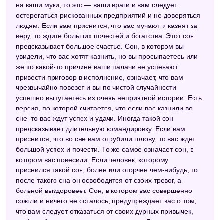
на ваши муки, то это — ваши враги и вам следует
остерегаться рискованных предприятий и не доверяться
людям. Если вам приснится, что вас мучают и казнят за
веру, то ждите больших почестей и богатства. Этот сон
предсказывает большое счастье. Сон, в котором вы
увидели, что вас хотят казнить, но вы просыпаетесь или
же по какой-то причине ваши палачи не успевают
привести приговор в исполнение, означает, что вам
чрезвычайно повезет и вы по чистой случайности
успешно выпутаетесь из очень неприятной истории. Есть
версия, по которой считается, что если вас казнили во
сне, то вас ждут успех и удачи. Иногда такой сон
предсказывает длительную командировку. Если вам
приснится, что во сне вам отрубили голову, то вас ждет
большой успех и почести. То же самое означает сон, в
котором вас повесили. Если человек, которому
приснился такой сон, болен или огорчен чем-нибудь, то
после такого сна он освободится от своих тревог, а
больной выздоровеет. Сон, в котором вас совершенно
сожгли и ничего не осталось, предупреждает вас о том,
что вам следует отказаться от своих дурных привычек,