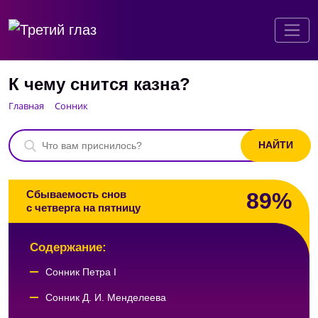
К чему снится казна?
Главная
Сонник
89%
Сбываемость снов
с четверга на пятницу
Содержание:
Сонник Петра I
Сонник Д. И. Менделеева