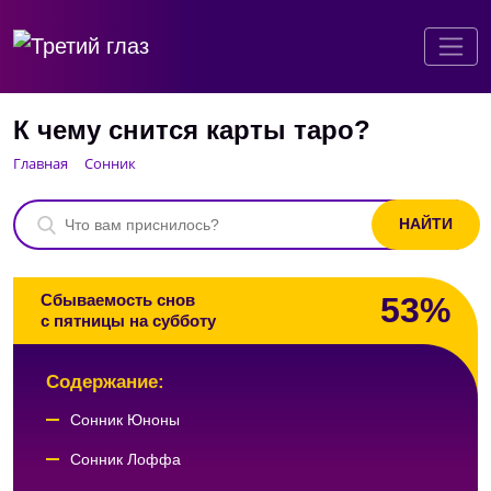
К чему снится карты таро?
Главная
Сонник
53%
Сбываемость снов
с пятницы на субботу
Содержание:
Сонник Юноны
Сонник Лоффа