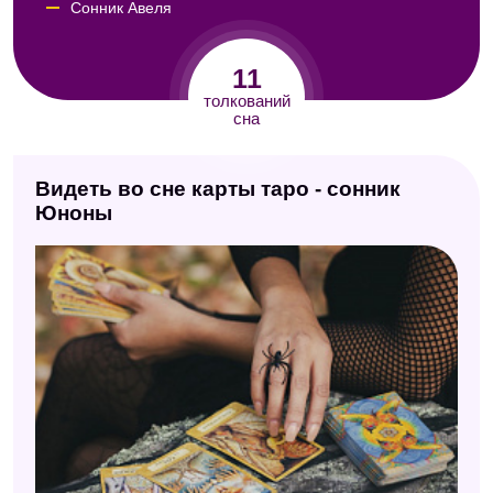
Сонник Авеля
Сонник Кассандры
11
Сонник Юнга
толкований
сна
Сонник целительницы Федоровской
Американский сонник Дениз Линн
Видеть во сне карты таро - сонник
Сонник 2012
Юноны
Новейший сонник
Итальянский сонник А. Роберти
Сонник толкователь снов