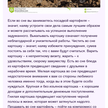
Сонник XXI века
Украинский сонник
Если во сне вы занимаетесь посадкой картофеля –
Сонник целительницы Федоровской
значит, наяву устроите свои дела самым лучшим образом
и можете рассчитывать на успешное выполнение
Сонник для стервы
задуманного. Выкапывать картошку означает получение
неблагодарной и унизительной работы. Чистить во сне
Сонник Симеона Прозорова
картошку – значит, наяву избежите принуждения, сумев
Сонник для девочек
постоять за себя так, что с вами будут считаться. Варить
картошку – к неприятному визиту, жарить – к
Старинный сонник
удовольствиям, скорому замужеству. Есть во сне блюда
из картофеля предвещает свидание с друзьями в
Астрологический сонник
нерабочее время. Мелкая картошка во сне предвещает
Новейший сонник
недостаточное внимание к вам со стороны любимого
человека именно тогда, когда вы в этом будете особо
Большой сонник (Наталья Степанова)
нуждаться. Крупная и без изъянов картошка – к хорошим
доходам и дополнительным денежным поступлениям.
Сонник 2012
Гнилая картошка предвещает наступление черной
полосы в жизни, которая может затянуться надолго.
Сонник толкование снов
Продавать во сне картофель – пойти на компромисс со