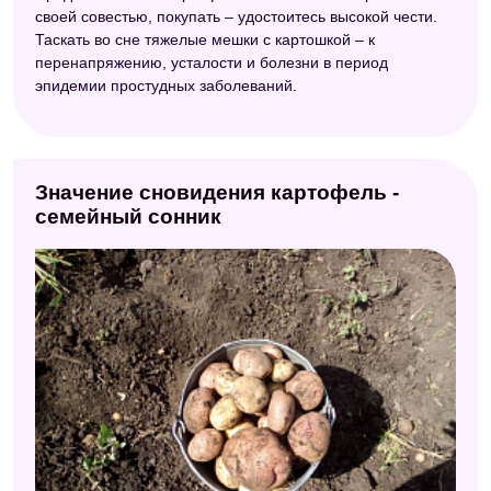
Сонник Цветкова
своей совестью, покупать – удостоитесь высокой чести.
Таскать во сне тяжелые мешки с картошкой – к
Славянский сонник
перенапряжению, усталости и болезни в период
эпидемии простудных заболеваний.
Правильный сонник
Электронный сонник
Сонник Нины Гришиной
Значение сновидения картофель -
Сонник Странника
семейный сонник
Детский сонник
Персидский сонник
Персидский сонник Тифлиси
Сонник значение снов
Сонник Азара
Сонник толкователь снов