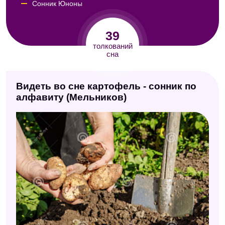
Сонник Юноны
Сонник Авеля
39
Сонник для женщин
толкований
сна
Сонник Кассандры
Сонник Юнга
Видеть во сне картофель - сонник по
Сонник Роммеля
алфавиту (Мельников)
Сонник Майя
Сонник Кананита
Сонник Миллера
Сонник Хассе
Сонник "Еда"
Сонник друидов
Любовный сонник