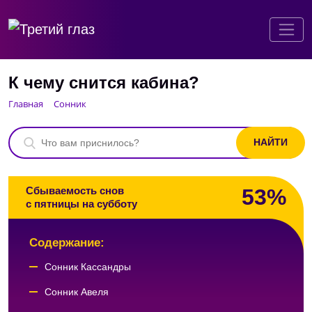
К чему снится кабина?
Главная
Сонник
53%
Сбываемость снов
с пятницы на субботу
Содержание:
Сонник Кассандры
Сонник Авеля