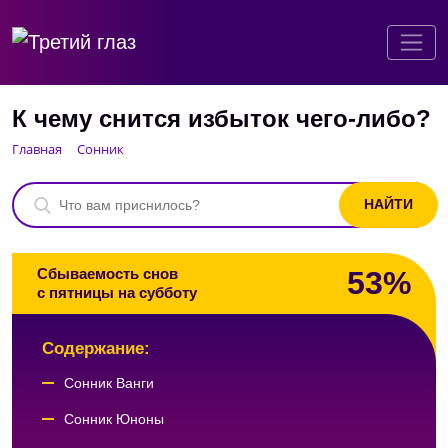
К чему снится избыток чего-либо?
Главная
Сонник
53%
Сбываемость снов
с пятницы на субботу
Содержание:
Сонник Ванги
Сонник Юноны