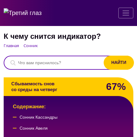
К чему снится индикатор?
Главная
Сонник
67%
Сбываемость снов
со среды на четверг
Содержание:
Сонник Кассандры
Сонник Авеля