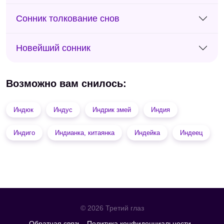
Сонник толкование снов
Новейший сонник
Возможно вам снилось:
Индюк
Индус
Индрик змей
Индия
Индиго
Индианка, китаянка
Индейка
Индеец
© 2026 Третий глаз
Обратная связь
Политика конфиденциальности