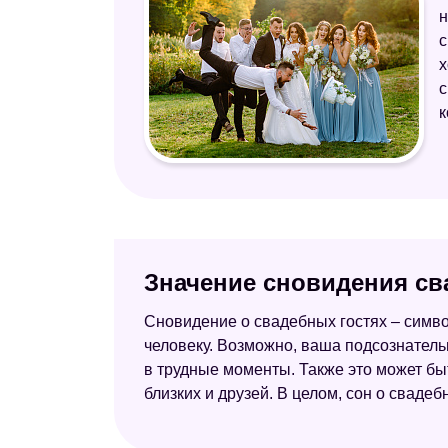
н
с
х
с
к
Значение сновидения св
Сновидение о свадебных гостях – симво
человеку. Возможно, ваша подсознатель
в трудные моменты. Также это может бы
близких и друзей. В целом, сон о свадеб