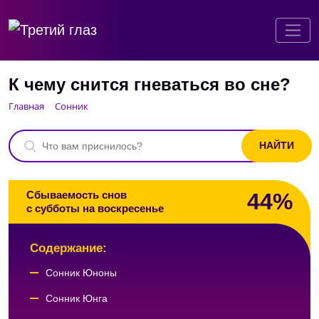
К чему снится гневаться во сне?
Главная
Сонник
44%
Сбываемость снов
с субботы на воскресенье
Содержание:
Сонник Юноны
Сонник Юнга