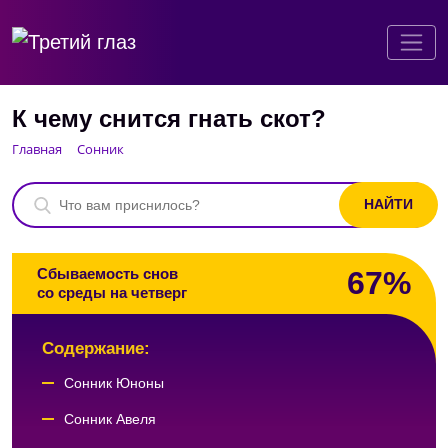
К чему снится гнать скот?
Главная
Сонник
67%
Сбываемость снов
со среды на четверг
Содержание:
Сонник Юноны
Сонник Авеля