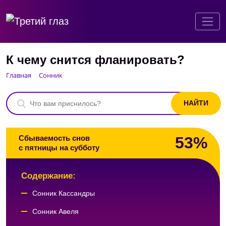
К чему снится фланировать?
Главная
Сонник
53%
Сбываемость снов
с пятницы на субботу
Содержание:
Сонник Кассандры
Сонник Авеля