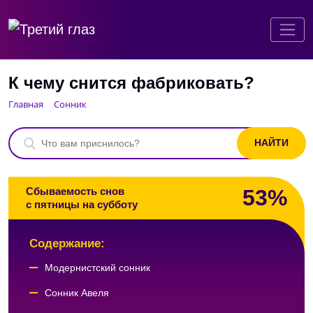
К чему снится фабриковать?
Главная
Сонник
53%
Сбываемость снов
с пятницы на субботу
Содержание:
Модернистский сонник
Сонник Авеля