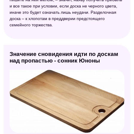
Сонник Велес
и все такое при условии, если доска не черного цвета,
иначе это будет означать лишь неудачи. Разделочная
Сонник Странника
доска – к хлопотам в преддверии предстоящего
Сонник Кананита
семейного торжества.
Сонник для стервы
Сонник Хассе
Значение сновидения идти по доскам
Сонник народных примет
над пропастью - сонник Юноны
Сонник вещих снов
Старинный сонник
Фольклорный сонник
Сонник значение снов