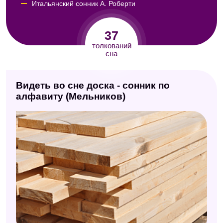
Итальянский сонник А. Роберти
Сонник ХХ века
37
Семейный сонник
толкований
сна
Дамский сонник
Сонник целительницы Федоровской
Видеть во сне доска - сонник по
Сонник Фрейда
алфавиту (Мельников)
Сонник Кассандры
Сонник Авеля
Сонник Екатерины Великой
Сонник Юнга
Сонник Роммеля
Сонник Миллера
Сонник Таболкина