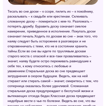
Эзотерический сонник
Тесать во сне доски – к ссоре, пилить их – к покойнику,
Сонник XXI века
раскалывать – к свадьбе или крестинам. Склеивать
сломанную доску – помириться с кем-то. Разломать –
Сонник 2012
потерять дружбу. Буравить доску означает смелое
намерение, приведенное в исполнение. Покупать доски
Сонник для девочек
означает печаль.Ходить по доскам во сне – знак того, что
Модернистский сонник
наяву следует быть осторожнее в разговорах и не
откровенничать с теми, кто не в состоянии хранить
Новейший сонник
тайны.Если во сне вы идете по трухлявым доскам
старого моста с опаской и все-таки проваливаетесь –
Любовный сонник
значит, наяву будете остро переживать равнодушие к
Астрологический сонник
себе тех, к кому относитесь с любовью и
уважением.Стиральная доска во сне предвещает
Цыганский сонник
затруднения в скором будущем. Видеть, как на ней
стирают или стирать самой – значит, смиритесь с тем, что
Сонник Симеона Прозорова
соперница оказалась более удачливой. Сломанная
стиральная доска предупреждает о беспутной жизни и
Дворянский сонник
вытекающих отсюда бедах.Классная доска предвещает
Украинский сонник
недобрые вести о чье-то болезни. Видеть во сне, что вы
пишите на ней мелом, – значит, наяву получить прибыль