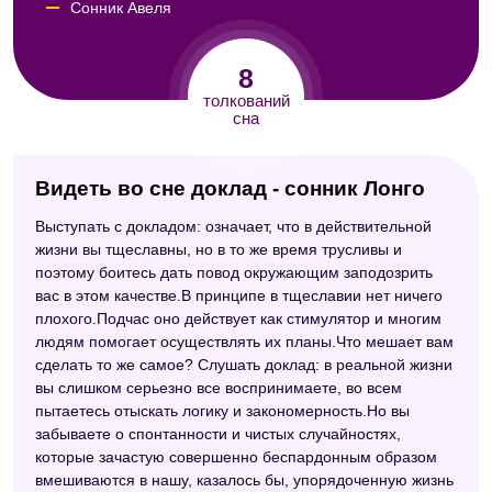
Сонник Авеля
Сонник по алфавиту (Мельников)
8
Сонник XXI века
толкований
сна
Сонник целительницы Федоровской
Психотерапевтический сонник
Видеть во сне доклад - сонник Лонго
Психоаналитический сонник
Выступать с докладом: означает, что в действительной
жизни вы тщеславны, но в то же время трусливы и
поэтому боитесь дать повод окружающим заподозрить
вас в этом качестве.В принципе в тщеславии нет ничего
плохого.Подчас оно действует как стимулятор и многим
людям помогает осуществлять их планы.Что мешает вам
сделать то же самое? Слушать доклад: в реальной жизни
вы слишком серьезно все воспринимаете, во всем
пытаетесь отыскать логику и закономерность.Но вы
забываете о спонтанности и чистых случайностях,
которые зачастую совершенно беспардонным образом
вмешиваются в нашу, казалось бы, упорядоченную жизнь