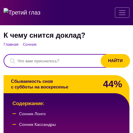
К чему снится доклад?
Главная
Сонник
44%
Сбываемость снов
с субботы на воскресенье
Содержание:
Сонник Лонго
Сонник Кассандры