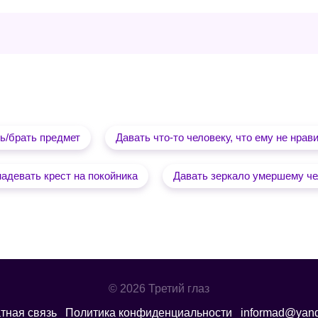
ь/брать предмет
Давать что-то человеку, что ему не нрав
надевать крест на покойника
Давать зеркало умершему че
© 2026 Третий глаз
тная связь
Политика конфиденциальности
informad@yand