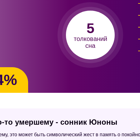
5
толкований
сна
4%
то-то умершему - сонник Юноны
шему, это может быть символический жест в память о покой