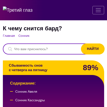
К чему снится бард?
Главная
Сонник
89%
Сбываемость снов
с четверга на пятницу
Содержание:
Сонник Авеля
Сонник Кассандры