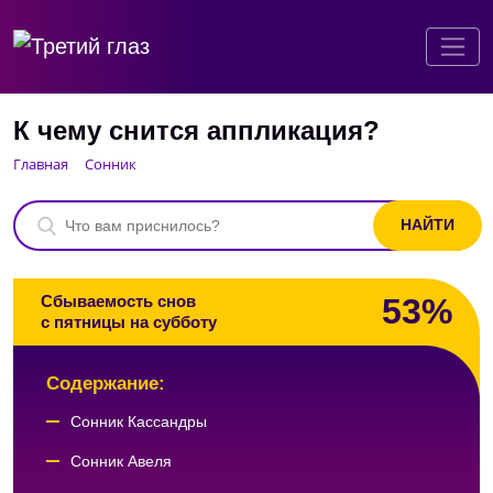
К чему снится аппликация?
Главная
Сонник
53%
Сбываемость снов
с пятницы на субботу
Содержание:
Сонник Кассандры
Сонник Авеля