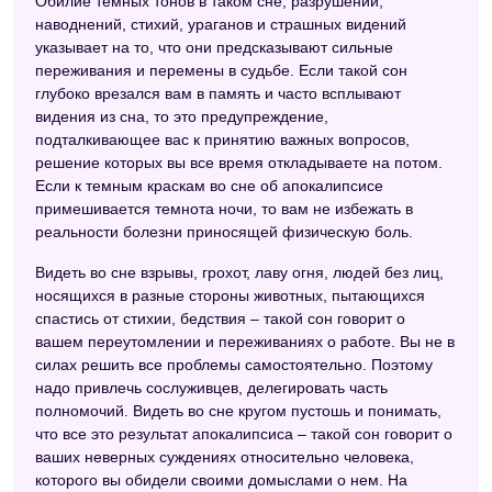
Обилие темных тонов в таком сне, разрушений,
наводнений, стихий, ураганов и страшных видений
указывает на то, что они предсказывают сильные
переживания и перемены в судьбе. Если такой сон
глубоко врезался вам в память и часто всплывают
видения из сна, то это предупреждение,
подталкивающее вас к принятию важных вопросов,
решение которых вы все время откладываете на потом.
Если к темным краскам во сне об апокалипсисе
примешивается темнота ночи, то вам не избежать в
реальности болезни приносящей физическую боль.
Видеть во сне взрывы, грохот, лаву огня, людей без лиц,
носящихся в разные стороны животных, пытающихся
спастись от стихии, бедствия – такой сон говорит о
вашем переутомлении и переживаниях о работе. Вы не в
силах решить все проблемы самостоятельно. Поэтому
надо привлечь сослуживцев, делегировать часть
полномочий. Видеть во сне кругом пустошь и понимать,
что все это результат апокалипсиса – такой сон говорит о
ваших неверных суждениях относительно человека,
которого вы обидели своими домыслами о нем. На