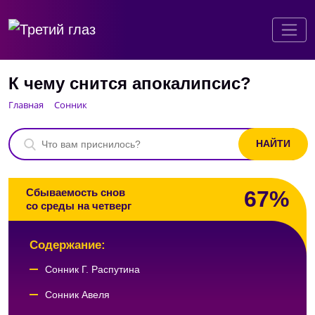
К чему снится апокалипсис?
Главная
Сонник
67%
Сбываемость снов
со среды на четверг
Содержание:
Сонник Г. Распутина
Сонник Авеля