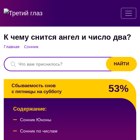
К чему снится ангел и число два?
Главная
Сонник
53%
Сбываемость снов
с пятницы на субботу
Содержание:
Сонник Юноны
Сонник по числам