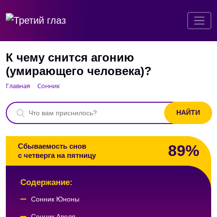
К чему снится агонию
(умирающего человека)?
Главная
Сонник
89%
Сбываемость снов
с четверга на пятницу
Содержание:
Сонник Юноны
Сонник Авеля