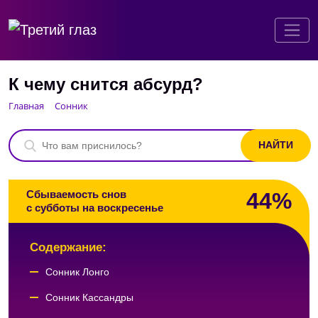
К чему снится абсурд?
Главная
Сонник
44%
Сбываемость снов
с субботы на воскресенье
Содержание:
Сонник Лонго
Сонник Кассандры