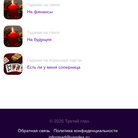
Гадания на свече
На финансы
Гадания на свече
На будущее
Гадания на игральных картах
Есть ли у меня соперница
© 2026 Третий глаз
Обратная связь
Политика конфиденциальности
informad@yandex.ru