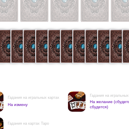
Гадания на игральных
Гадания на игральных картах
На желание (сбудет
На измену
сбудется)
Гадания на картах Таро