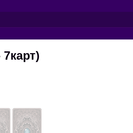
 7карт)