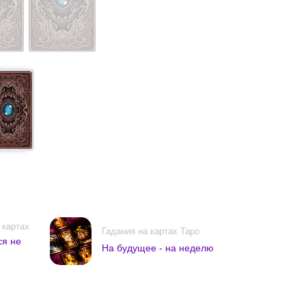
 картах
Гадания на картах Таро
ся не
На будущее - на неделю